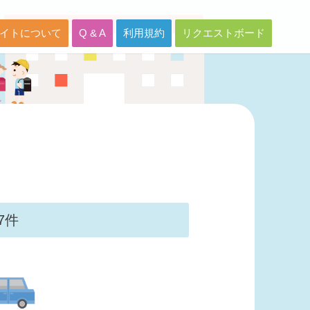
イトについて
Q & A
利用規約
リクエストボード
67件