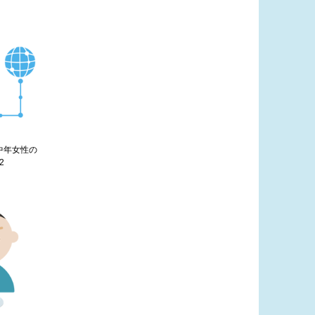
す中年女性の
2