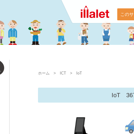
このサ
ホーム
>
ICT
>
IoT
IoT 3