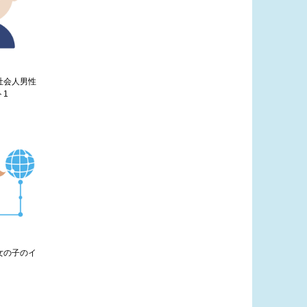
す社会人男性
ト1
す女の子のイ
2