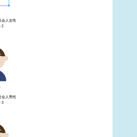
す社会人女性
ト2
す社会人男性
ト3