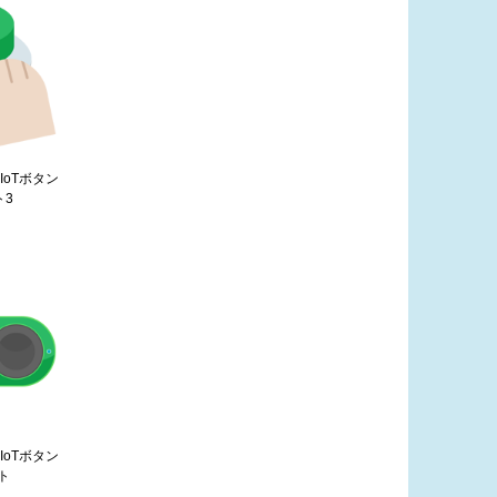
IoTボタン
ト3
IoTボタン
ト