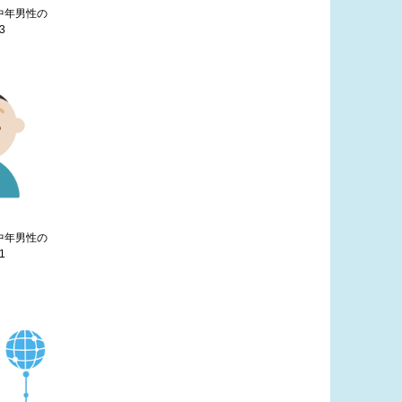
す中年男性の
3
す中年男性の
1