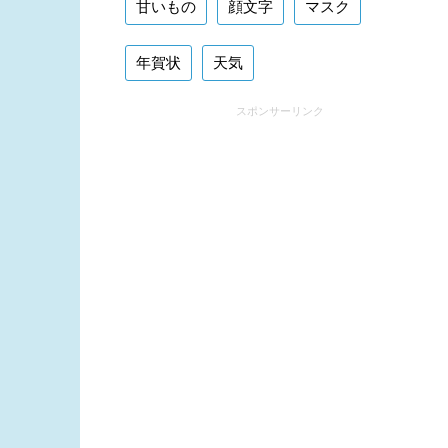
甘いもの
顔文字
マスク
年賀状
天気
スポンサーリンク