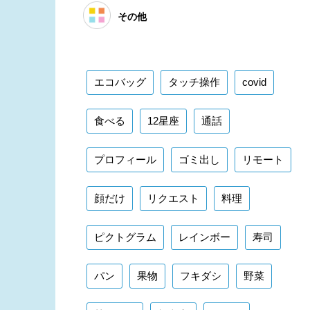
その他
エコバッグ
タッチ操作
covid
食べる
12星座
通話
プロフィール
ゴミ出し
リモート
顔だけ
リクエスト
料理
ピクトグラム
レインボー
寿司
パン
果物
フキダシ
野菜