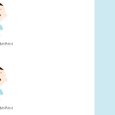
す男の子のイ
3
す男の子のイ
1