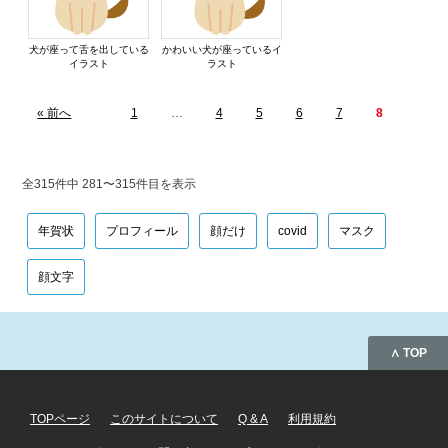
犬が座って舌を出している
かわいい犬が座っているイ
イラスト
ラスト
« 前へ
1
…
4
5
6
7
8
全315件中 281〜315件目を表示
年賀状
プロフィール
顔だけ
covid
マスク
顔文字
∧ TOP
TOPページ
このサイトについて
Q & A
利用規約