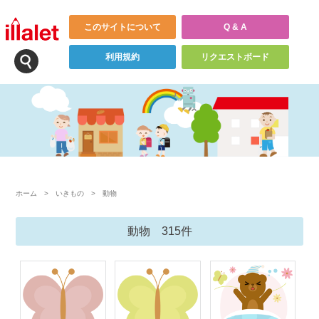
このサイトについて
Q & A
利用規約
リクエストボード
ホーム
>
いきもの
>
動物
動物 315件