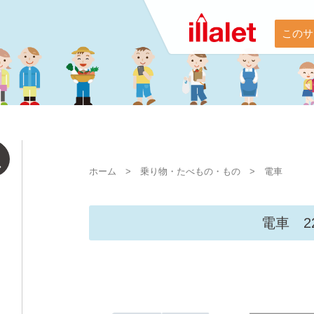
このサ
ホーム
>
乗り物・たべもの・もの
>
電車
電車 2