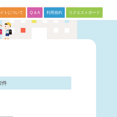
イトについて
Q & A
利用規約
リクエストボード
2件