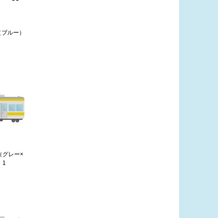
（ブルー）
（グレー×
）1