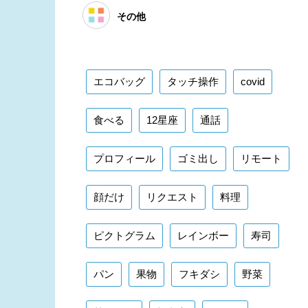
その他
エコバッグ
タッチ操作
covid
食べる
12星座
通話
プロフィール
ゴミ出し
リモート
顔だけ
リクエスト
料理
ピクトグラム
レインボー
寿司
パン
果物
フキダシ
野菜