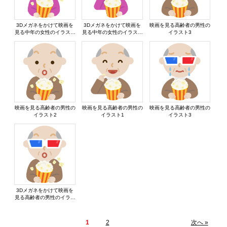
3Dメガネをかけて映画を
3Dメガネをかけて映画を
映画を見る高齢者の男性の
見る中年の女性のイラスト
見る中年の女性のイラスト
イラスト3
2
1
映画を見る高齢者の男性の
映画を見る高齢者の男性の
映画を見る高齢者の男性の
イラスト2
イラスト1
イラスト3
3Dメガネをかけて映画を
見る高齢者の男性のイラス
ト2
1
2
次へ »