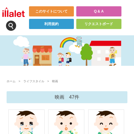
このサイトについて
Q & A
利用規約
リクエストボード
ホーム
>
ライフスタイル
>
映画
映画 47件