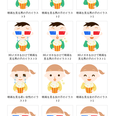
映画を見る男の子のイラス
映画を見る男の子のイラス
映画を見る男の子のイラス
ト3
ト2
ト1
3Dメガネをかけて映画を
3Dメガネをかけて映画を
3Dメガネをかけて映画を
見る男の子のイラスト3
見る男の子のイラスト2
見る男の子のイラスト1
映画を見る若い女性のイラ
映画を見る女の子のイラス
映画を見る女の子のイラス
スト3
ト2
ト1