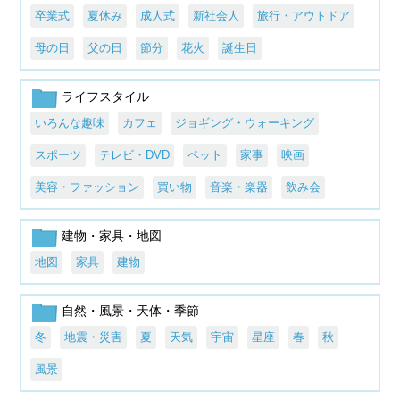
卒業式
夏休み
成人式
新社会人
旅行・アウトドア
母の日
父の日
節分
花火
誕生日
ライフスタイル
いろんな趣味
カフェ
ジョギング・ウォーキング
スポーツ
テレビ・DVD
ペット
家事
映画
美容・ファッション
買い物
音楽・楽器
飲み会
建物・家具・地図
地図
家具
建物
自然・風景・天体・季節
冬
地震・災害
夏
天気
宇宙
星座
春
秋
風景