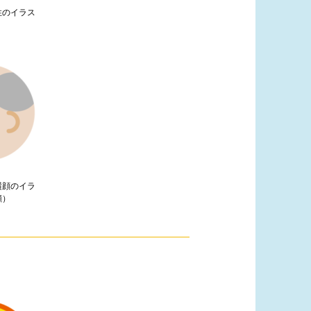
性のイラス
横顔のイラ
顔）