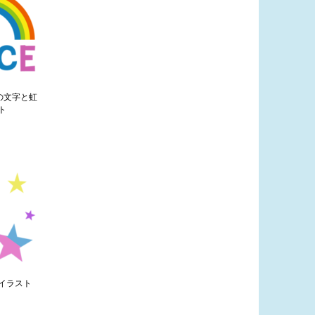
」の文字と虹
ト
イラスト