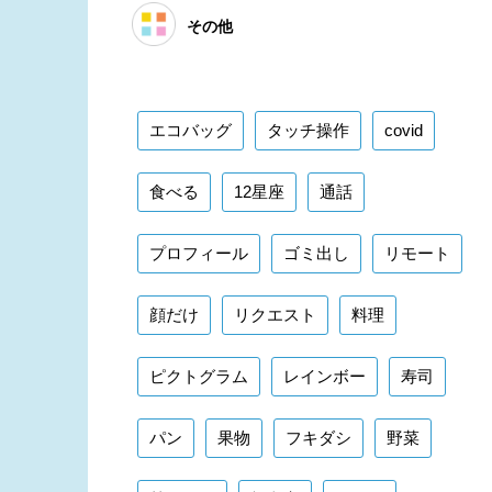
その他
エコバッグ
タッチ操作
covid
食べる
12星座
通話
プロフィール
ゴミ出し
リモート
顔だけ
リクエスト
料理
ピクトグラム
レインボー
寿司
パン
果物
フキダシ
野菜