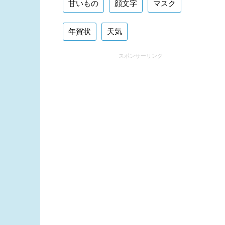
甘いもの
顔文字
マスク
年賀状
天気
スポンサーリンク