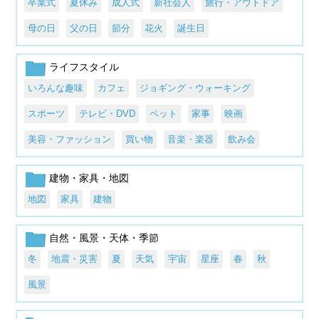
卒業式
夏休み
成人式
新社会人
旅行・アウトドア
母の日
父の日
節分
花火
誕生日
ライフスタイル
いろんな趣味
カフェ
ジョギング・ウォーキング
スポーツ
テレビ・DVD
ペット
家事
映画
美容・ファッション
買い物
音楽・楽器
飲み会
建物・家具・地図
地図
家具
建物
自然・風景・天体・季節
冬
地震・災害
夏
天気
宇宙
星座
春
秋
風景