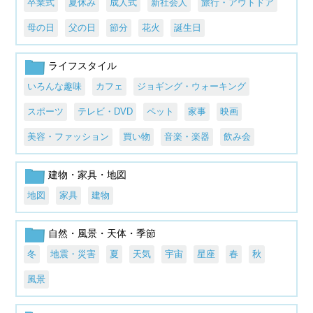
卒業式
夏休み
成人式
新社会人
旅行・アウトドア
母の日
父の日
節分
花火
誕生日
ライフスタイル
いろんな趣味
カフェ
ジョギング・ウォーキング
スポーツ
テレビ・DVD
ペット
家事
映画
美容・ファッション
買い物
音楽・楽器
飲み会
建物・家具・地図
地図
家具
建物
自然・風景・天体・季節
冬
地震・災害
夏
天気
宇宙
星座
春
秋
風景