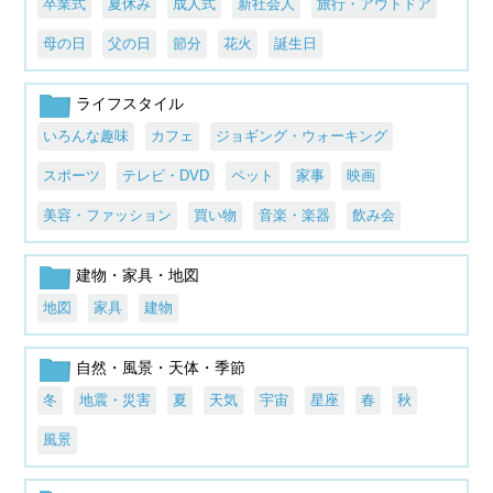
卒業式
夏休み
成人式
新社会人
旅行・アウトドア
母の日
父の日
節分
花火
誕生日
ライフスタイル
いろんな趣味
カフェ
ジョギング・ウォーキング
スポーツ
テレビ・DVD
ペット
家事
映画
美容・ファッション
買い物
音楽・楽器
飲み会
建物・家具・地図
地図
家具
建物
自然・風景・天体・季節
冬
地震・災害
夏
天気
宇宙
星座
春
秋
風景