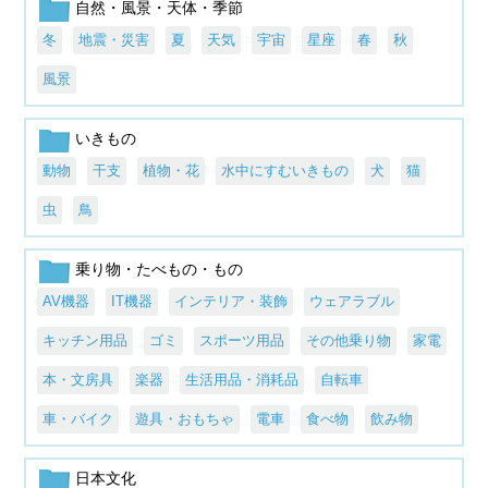
自然・風景・天体・季節
冬
地震・災害
夏
天気
宇宙
星座
春
秋
風景
いきもの
動物
干支
植物・花
水中にすむいきもの
犬
猫
虫
鳥
乗り物・たべもの・もの
AV機器
IT機器
インテリア・装飾
ウェアラブル
キッチン用品
ゴミ
スポーツ用品
その他乗り物
家電
本・文房具
楽器
生活用品・消耗品
自転車
車・バイク
遊具・おもちゃ
電車
食べ物
飲み物
日本文化