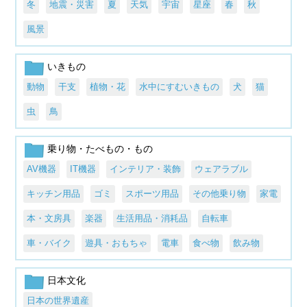
冬
地震・災害
夏
天気
宇宙
星座
春
秋
風景
いきもの
動物
干支
植物・花
水中にすむいきもの
犬
猫
虫
鳥
乗り物・たべもの・もの
AV機器
IT機器
インテリア・装飾
ウェアラブル
キッチン用品
ゴミ
スポーツ用品
その他乗り物
家電
本・文房具
楽器
生活用品・消耗品
自転車
車・バイク
遊具・おもちゃ
電車
食べ物
飲み物
日本文化
日本の世界遺産