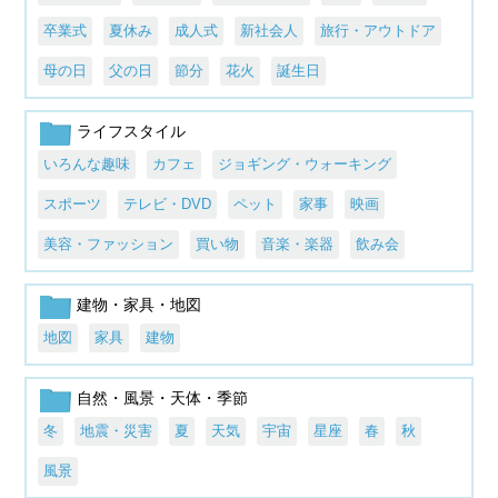
卒業式
夏休み
成人式
新社会人
旅行・アウトドア
母の日
父の日
節分
花火
誕生日
ライフスタイル
いろんな趣味
カフェ
ジョギング・ウォーキング
スポーツ
テレビ・DVD
ペット
家事
映画
美容・ファッション
買い物
音楽・楽器
飲み会
建物・家具・地図
地図
家具
建物
自然・風景・天体・季節
冬
地震・災害
夏
天気
宇宙
星座
春
秋
風景