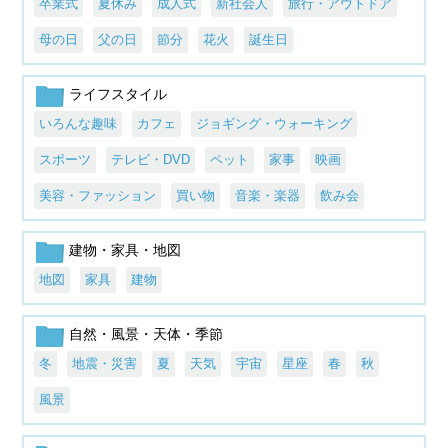
卒業式
夏休み
成人式
新社会人
旅行・アウトドア
母の日
父の日
節分
花火
誕生日
ライフスタイル
いろんな趣味
カフェ
ジョギング・ウォーキング
スポーツ
テレビ・DVD
ペット
家事
映画
美容・ファッション
買い物
音楽・楽器
飲み会
建物・家具・地図
地図
家具
建物
自然・風景・天体・季節
冬
地震・災害
夏
天気
宇宙
星座
春
秋
風景