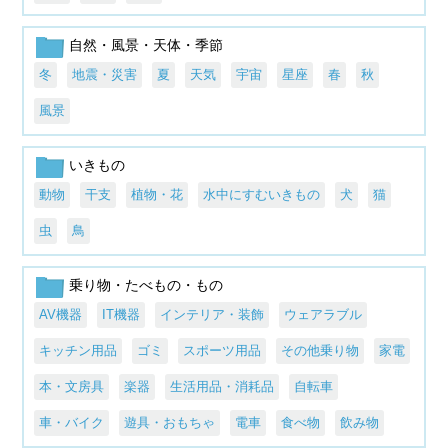
自然・風景・天体・季節
冬
地震・災害
夏
天気
宇宙
星座
春
秋
風景
いきもの
動物
干支
植物・花
水中にすむいきもの
犬
猫
虫
鳥
乗り物・たべもの・もの
AV機器
IT機器
インテリア・装飾
ウェアラブル
キッチン用品
ゴミ
スポーツ用品
その他乗り物
家電
本・文房具
楽器
生活用品・消耗品
自転車
車・バイク
遊具・おもちゃ
電車
食べ物
飲み物