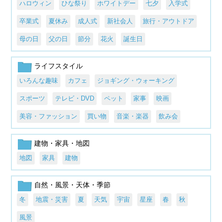
ハロウィン
ひな祭り
ホワイトデー
七夕
入学式
卒業式
夏休み
成人式
新社会人
旅行・アウトドア
母の日
父の日
節分
花火
誕生日
ライフスタイル
いろんな趣味
カフェ
ジョギング・ウォーキング
スポーツ
テレビ・DVD
ペット
家事
映画
美容・ファッション
買い物
音楽・楽器
飲み会
建物・家具・地図
地図
家具
建物
自然・風景・天体・季節
冬
地震・災害
夏
天気
宇宙
星座
春
秋
風景