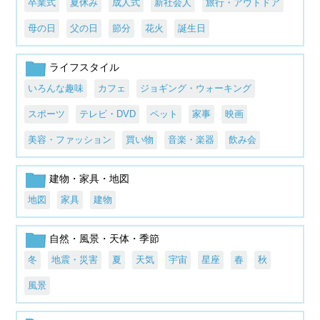
卒業式
夏休み
成人式
新社会人
旅行・アウトドア
母の日
父の日
節分
花火
誕生日
ライフスタイル
いろんな趣味
カフェ
ジョギング・ウォーキング
スポーツ
テレビ・DVD
ペット
家事
映画
美容・ファッション
買い物
音楽・楽器
飲み会
建物・家具・地図
地図
家具
建物
自然・風景・天体・季節
冬
地震・災害
夏
天気
宇宙
星座
春
秋
風景