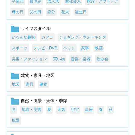
卒業式
夏休み
成人式
新社会人
旅行・アウトドア
母の日
父の日
節分
花火
誕生日
ライフスタイル
いろんな趣味
カフェ
ジョギング・ウォーキング
スポーツ
テレビ・DVD
ペット
家事
映画
美容・ファッション
買い物
音楽・楽器
飲み会
建物・家具・地図
地図
家具
建物
自然・風景・天体・季節
冬
地震・災害
夏
天気
宇宙
星座
春
秋
風景