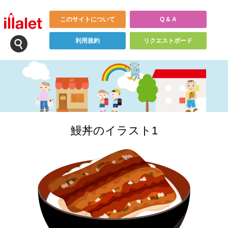
このサイトについて
Q & A
利用規約
リクエストボード
鰻丼のイラスト1