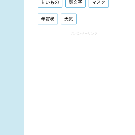
甘いもの
顔文字
マスク
年賀状
天気
スポンサーリンク