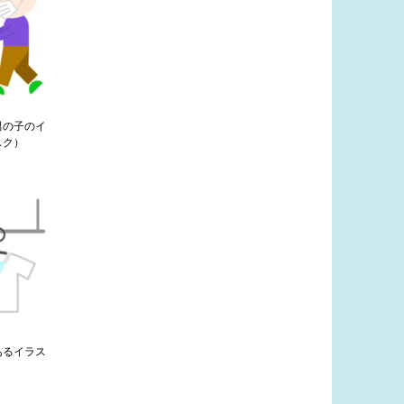
男の子のイ
スク）
あるイラス