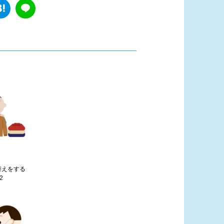
替えをする
2