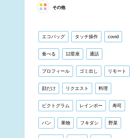
その他
エコバッグ
タッチ操作
covid
食べる
12星座
通話
プロフィール
ゴミ出し
リモート
顔だけ
リクエスト
料理
ピクトグラム
レインボー
寿司
パン
果物
フキダシ
野菜