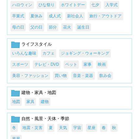
ハロウィン
ひな祭り
ホワイトデー
七夕
入学式
卒業式
夏休み
成人式
新社会人
旅行・アウトドア
母の日
父の日
節分
花火
誕生日
ライフスタイル
いろんな趣味
カフェ
ジョギング・ウォーキング
スポーツ
テレビ・DVD
ペット
家事
映画
美容・ファッション
買い物
音楽・楽器
飲み会
建物・家具・地図
地図
家具
建物
自然・風景・天体・季節
冬
地震・災害
夏
天気
宇宙
星座
春
秋
風景