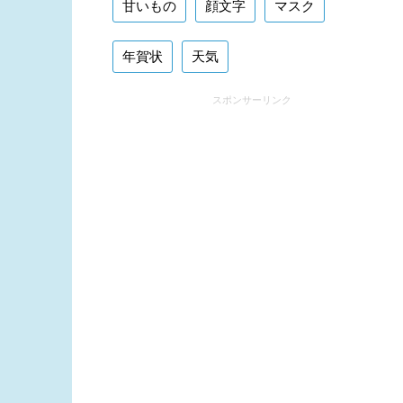
甘いもの
顔文字
マスク
年賀状
天気
スポンサーリンク