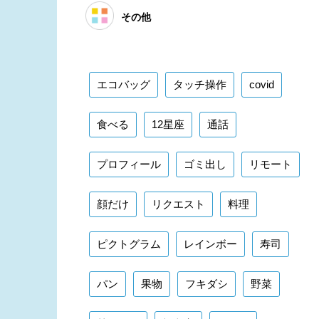
その他
エコバッグ
タッチ操作
covid
食べる
12星座
通話
プロフィール
ゴミ出し
リモート
顔だけ
リクエスト
料理
ピクトグラム
レインボー
寿司
パン
果物
フキダシ
野菜