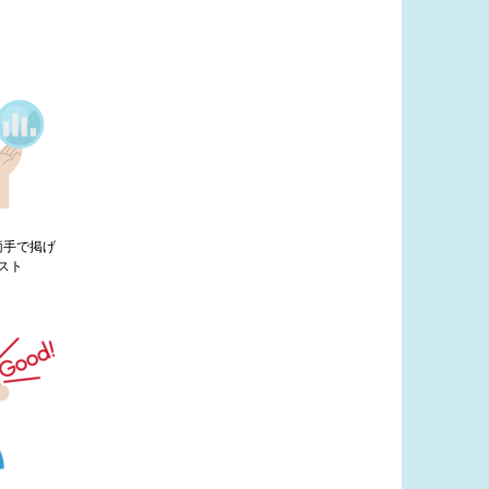
両手で掲げ
スト