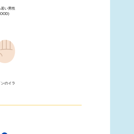
る若い男性
OOD)
インのイラ