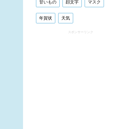
甘いもの
顔文字
マスク
年賀状
天気
スポンサーリンク