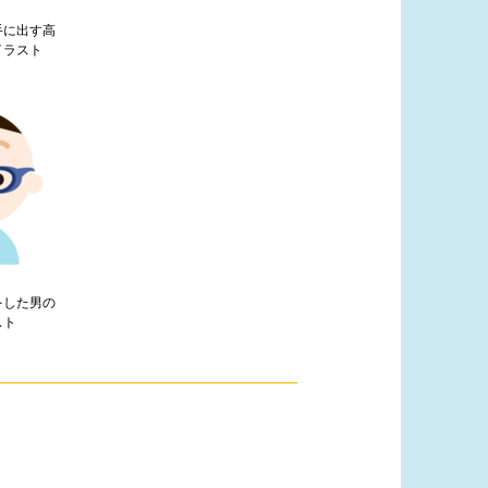
手に出す高
イラスト
をした男の
スト