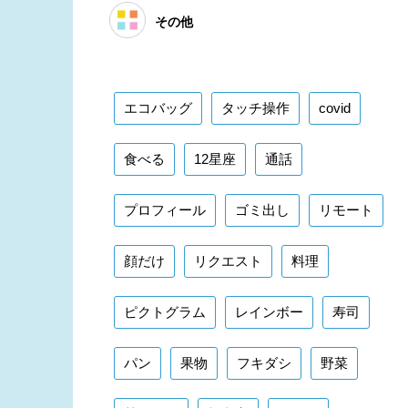
その他
エコバッグ
タッチ操作
covid
食べる
12星座
通話
プロフィール
ゴミ出し
リモート
顔だけ
リクエスト
料理
ピクトグラム
レインボー
寿司
パン
果物
フキダシ
野菜