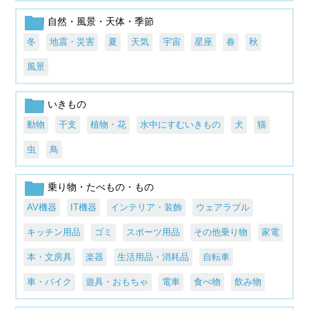
自然・風景・天体・季節
冬
地震・災害
夏
天気
宇宙
星座
春
秋
風景
いきもの
動物
干支
植物・花
水中にすむいきもの
犬
猫
虫
鳥
乗り物・たべもの・もの
AV機器
IT機器
インテリア・装飾
ウェアラブル
キッチン用品
ゴミ
スポーツ用品
その他乗り物
家電
本・文房具
楽器
生活用品・消耗品
自転車
車・バイク
遊具・おもちゃ
電車
食べ物
飲み物