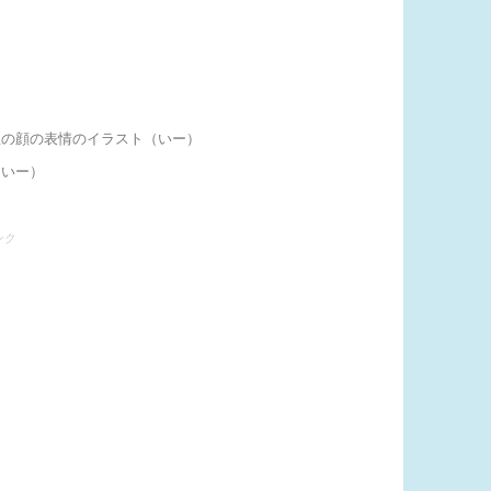
性の顔の表情のイラスト（いー）
（いー）
ンク