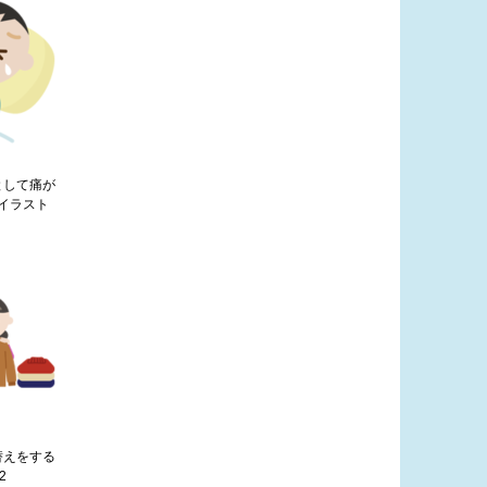
として痛が
イラスト
替えをする
2