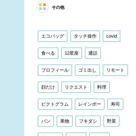
その他
エコバッグ
タッチ操作
covid
食べる
12星座
通話
プロフィール
ゴミ出し
リモート
顔だけ
リクエスト
料理
ピクトグラム
レインボー
寿司
パン
果物
フキダシ
野菜