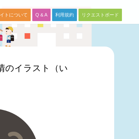
イトについて
Q & A
利用規約
リクエストボード
情のイラスト（い
）