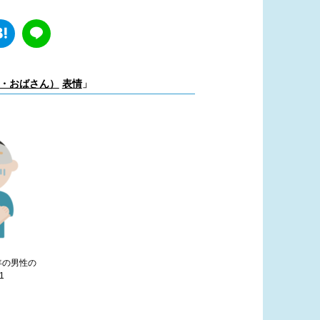
・おばさん）
表情
」
年の男性の
1