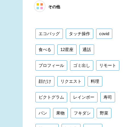
その他
エコバッグ
タッチ操作
covid
食べる
12星座
通話
プロフィール
ゴミ出し
リモート
顔だけ
リクエスト
料理
ピクトグラム
レインボー
寿司
パン
果物
フキダシ
野菜