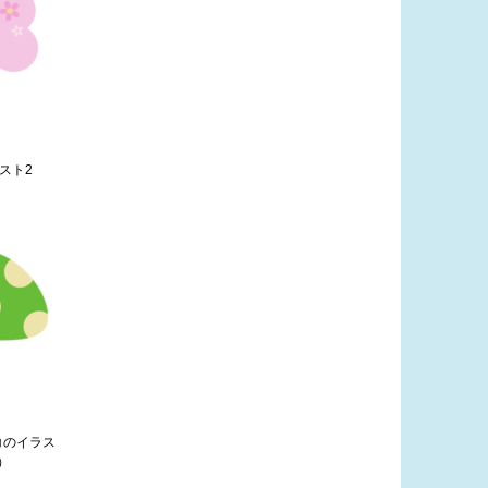
スト2
コのイラス
）