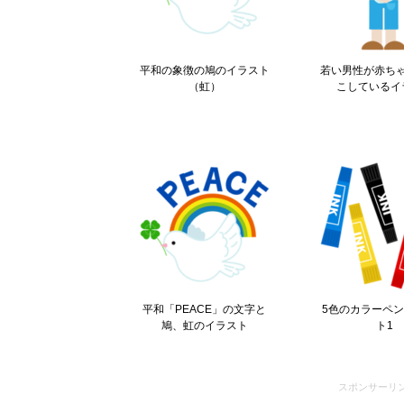
平和の象徴の鳩のイラスト
若い男性が赤ち
（虹）
こしているイ
平和「PEACE」の文字と
5色のカラーペ
鳩、虹のイラスト
ト1
スポンサーリ