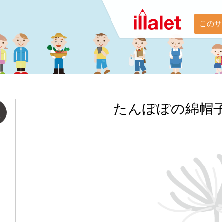
このサ
たんぽぽの綿帽