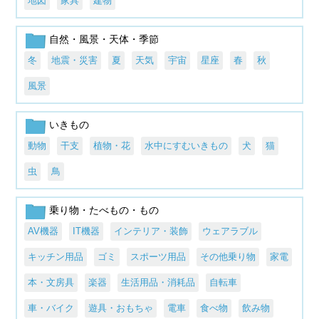
地図
家具
建物
自然・風景・天体・季節
冬
地震・災害
夏
天気
宇宙
星座
春
秋
風景
いきもの
動物
干支
植物・花
水中にすむいきもの
犬
猫
虫
鳥
乗り物・たべもの・もの
AV機器
IT機器
インテリア・装飾
ウェアラブル
キッチン用品
ゴミ
スポーツ用品
その他乗り物
家電
本・文房具
楽器
生活用品・消耗品
自転車
車・バイク
遊具・おもちゃ
電車
食べ物
飲み物