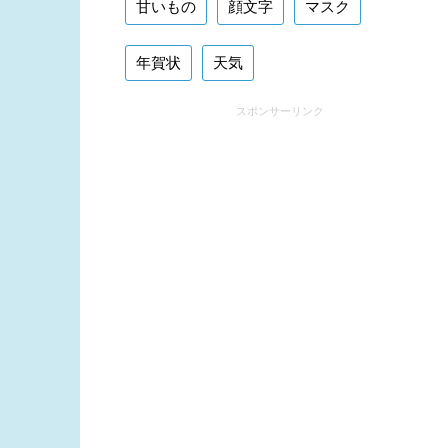
甘いもの
顔文字
マスク
年賀状
天気
スポンサーリンク