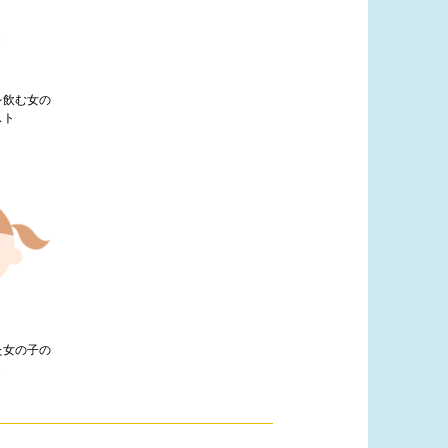
を飲む女の
スト
た女の子の
ト