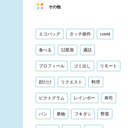
その他
エコバッグ
タッチ操作
covid
食べる
12星座
通話
プロフィール
ゴミ出し
リモート
顔だけ
リクエスト
料理
ピクトグラム
レインボー
寿司
パン
果物
フキダシ
野菜