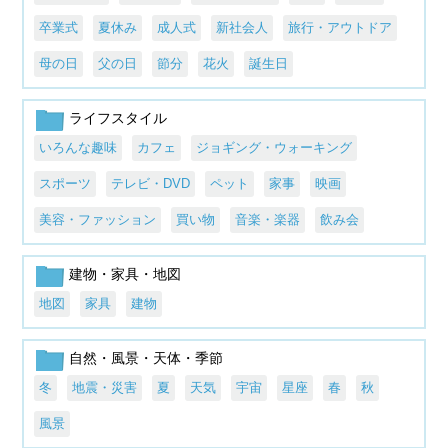
卒業式
夏休み
成人式
新社会人
旅行・アウトドア
母の日
父の日
節分
花火
誕生日
ライフスタイル
いろんな趣味
カフェ
ジョギング・ウォーキング
スポーツ
テレビ・DVD
ペット
家事
映画
美容・ファッション
買い物
音楽・楽器
飲み会
建物・家具・地図
地図
家具
建物
自然・風景・天体・季節
冬
地震・災害
夏
天気
宇宙
星座
春
秋
風景