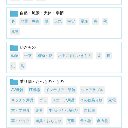
自然・風景・天体・季節
冬
地震・災害
夏
天気
宇宙
星座
春
秋
風景
いきもの
動物
干支
植物・花
水中にすむいきもの
犬
猫
虫
鳥
乗り物・たべもの・もの
AV機器
IT機器
インテリア・装飾
ウェアラブル
キッチン用品
ゴミ
スポーツ用品
その他乗り物
家電
本・文房具
楽器
生活用品・消耗品
自転車
車・バイク
遊具・おもちゃ
電車
食べ物
飲み物