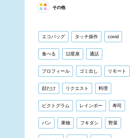
その他
エコバッグ
タッチ操作
covid
食べる
12星座
通話
プロフィール
ゴミ出し
リモート
顔だけ
リクエスト
料理
ピクトグラム
レインボー
寿司
パン
果物
フキダシ
野菜