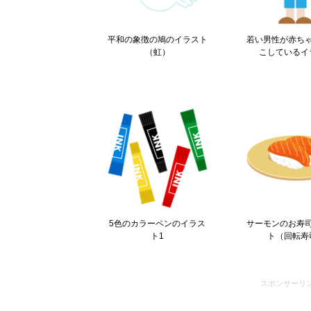
平和の象徴の鳩のイラスト
若い男性が赤ち
（虹）
こしているイ
5色のカラーペンのイラス
サーモンのお寿
ト1
ト（回転寿
スポンサーリ