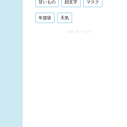
甘いもの
顔文字
マスク
年賀状
天気
スポンサーリンク