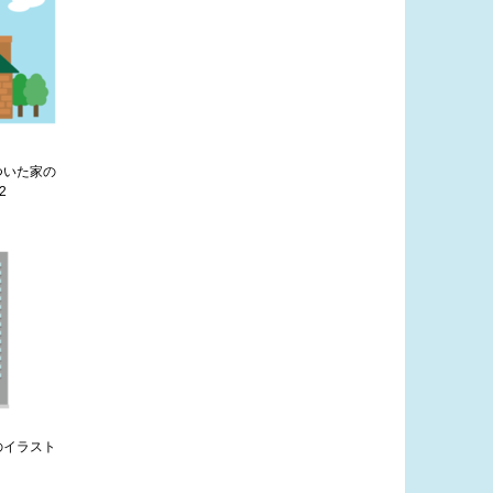
ついた家の
2
のイラスト