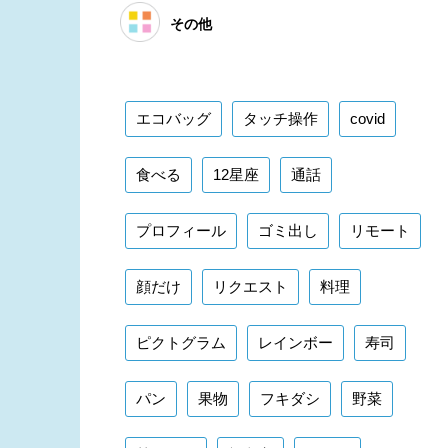
その他
エコバッグ
タッチ操作
covid
食べる
12星座
通話
プロフィール
ゴミ出し
リモート
顔だけ
リクエスト
料理
ピクトグラム
レインボー
寿司
パン
果物
フキダシ
野菜