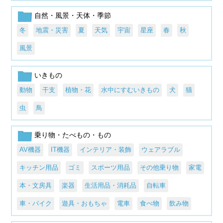
自然・風景・天体・季節
冬
地震・災害
夏
天気
宇宙
星座
春
秋
風景
いきもの
動物
干支
植物・花
水中にすむいきもの
犬
猫
虫
鳥
乗り物・たべもの・もの
AV機器
IT機器
インテリア・装飾
ウェアラブル
キッチン用品
ゴミ
スポーツ用品
その他乗り物
家電
本・文房具
楽器
生活用品・消耗品
自転車
車・バイク
遊具・おもちゃ
電車
食べ物
飲み物