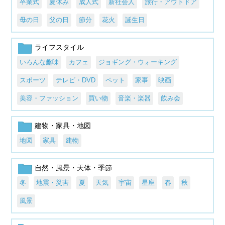
卒業式
夏休み
成人式
新社会人
旅行・アウトドア
母の日
父の日
節分
花火
誕生日
ライフスタイル
いろんな趣味
カフェ
ジョギング・ウォーキング
スポーツ
テレビ・DVD
ペット
家事
映画
美容・ファッション
買い物
音楽・楽器
飲み会
建物・家具・地図
地図
家具
建物
自然・風景・天体・季節
冬
地震・災害
夏
天気
宇宙
星座
春
秋
風景