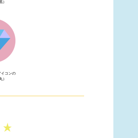
黒）
アイコンの
丸）