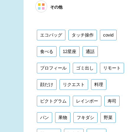
その他
エコバッグ
タッチ操作
covid
食べる
12星座
通話
プロフィール
ゴミ出し
リモート
顔だけ
リクエスト
料理
ピクトグラム
レインボー
寿司
パン
果物
フキダシ
野菜