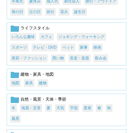
卒業式
夏休み
成人式
新社会人
旅行・アウトドア
母の日
父の日
節分
花火
誕生日
ライフスタイル
いろんな趣味
カフェ
ジョギング・ウォーキング
スポーツ
テレビ・DVD
ペット
家事
映画
美容・ファッション
買い物
音楽・楽器
飲み会
建物・家具・地図
地図
家具
建物
自然・風景・天体・季節
冬
地震・災害
夏
天気
宇宙
星座
春
秋
風景