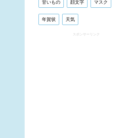
甘いもの
顔文字
マスク
年賀状
天気
スポンサーリンク