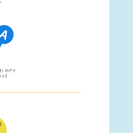
）
答）のアイ
スト2