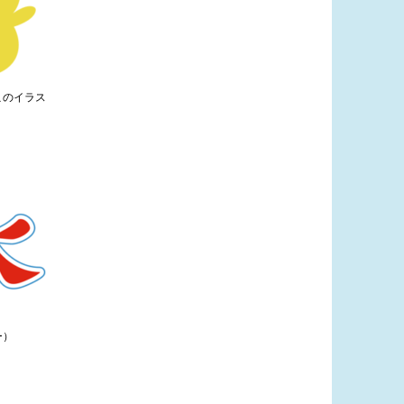
このイラス
ー）