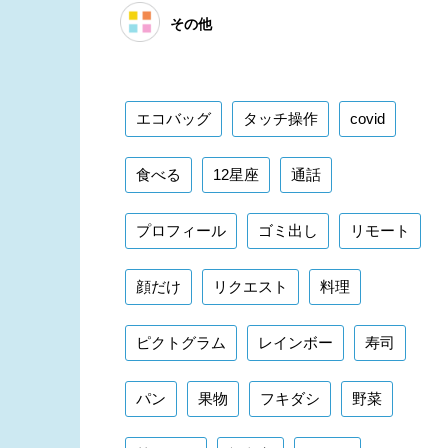
その他
エコバッグ
タッチ操作
covid
食べる
12星座
通話
プロフィール
ゴミ出し
リモート
顔だけ
リクエスト
料理
ピクトグラム
レインボー
寿司
パン
果物
フキダシ
野菜