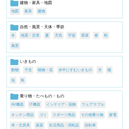
建物・家具・地図
地図
家具
建物
自然・風景・天体・季節
冬
地震・災害
夏
天気
宇宙
星座
春
秋
風景
いきもの
動物
干支
植物・花
水中にすむいきもの
犬
猫
虫
鳥
乗り物・たべもの・もの
AV機器
IT機器
インテリア・装飾
ウェアラブル
キッチン用品
ゴミ
スポーツ用品
その他乗り物
家電
本・文房具
楽器
生活用品・消耗品
自転車