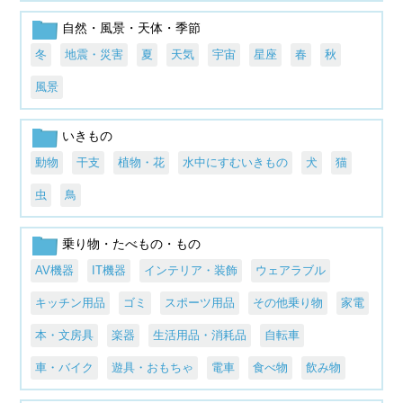
自然・風景・天体・季節
冬
地震・災害
夏
天気
宇宙
星座
春
秋
風景
いきもの
動物
干支
植物・花
水中にすむいきもの
犬
猫
虫
鳥
乗り物・たべもの・もの
AV機器
IT機器
インテリア・装飾
ウェアラブル
キッチン用品
ゴミ
スポーツ用品
その他乗り物
家電
本・文房具
楽器
生活用品・消耗品
自転車
車・バイク
遊具・おもちゃ
電車
食べ物
飲み物