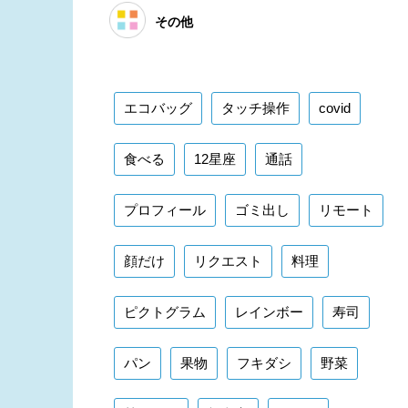
その他
エコバッグ
タッチ操作
covid
食べる
12星座
通話
プロフィール
ゴミ出し
リモート
顔だけ
リクエスト
料理
ピクトグラム
レインボー
寿司
パン
果物
フキダシ
野菜