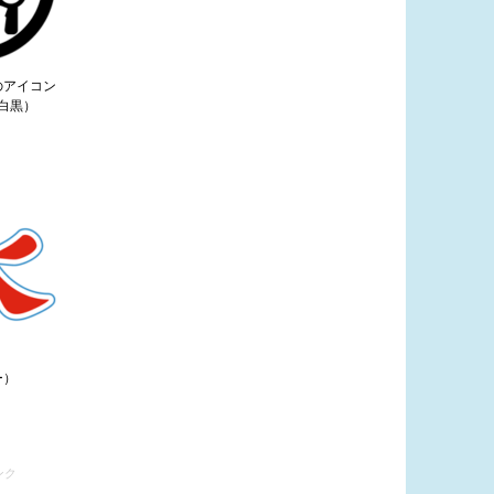
のアイコン
白黒）
ー）
ンク