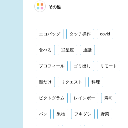
その他
エコバッグ
タッチ操作
covid
食べる
12星座
通話
プロフィール
ゴミ出し
リモート
顔だけ
リクエスト
料理
ピクトグラム
レインボー
寿司
パン
果物
フキダシ
野菜