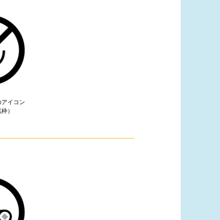
のアイコン
黒枠）