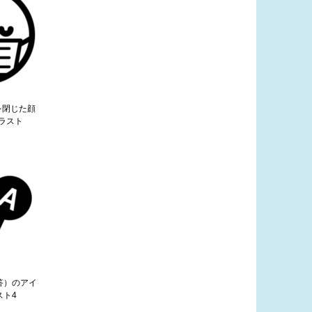
を閉じた顔
ラスト
答）のアイ
スト4