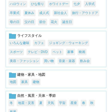
ハロウィン
ひな祭り
ホワイトデー
七夕
入学式
卒業式
夏休み
成人式
新社会人
旅行・アウトドア
母の日
父の日
節分
花火
誕生日
ライフスタイル
いろんな趣味
カフェ
ジョギング・ウォーキング
スポーツ
テレビ・DVD
ペット
家事
映画
美容・ファッション
買い物
音楽・楽器
飲み会
建物・家具・地図
地図
家具
建物
自然・風景・天体・季節
冬
地震・災害
夏
天気
宇宙
星座
春
秋
風景