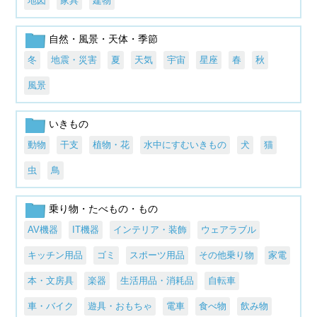
地図
家具
建物
自然・風景・天体・季節
冬
地震・災害
夏
天気
宇宙
星座
春
秋
風景
いきもの
動物
干支
植物・花
水中にすむいきもの
犬
猫
虫
鳥
乗り物・たべもの・もの
AV機器
IT機器
インテリア・装飾
ウェアラブル
キッチン用品
ゴミ
スポーツ用品
その他乗り物
家電
本・文房具
楽器
生活用品・消耗品
自転車
車・バイク
遊具・おもちゃ
電車
食べ物
飲み物