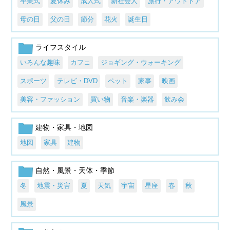
卒業式
夏休み
成人式
新社会人
旅行・アウトドア
母の日
父の日
節分
花火
誕生日
ライフスタイル
いろんな趣味
カフェ
ジョギング・ウォーキング
スポーツ
テレビ・DVD
ペット
家事
映画
美容・ファッション
買い物
音楽・楽器
飲み会
建物・家具・地図
地図
家具
建物
自然・風景・天体・季節
冬
地震・災害
夏
天気
宇宙
星座
春
秋
風景