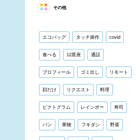
その他
エコバッグ
タッチ操作
covid
食べる
12星座
通話
プロフィール
ゴミ出し
リモート
顔だけ
リクエスト
料理
ピクトグラム
レインボー
寿司
パン
果物
フキダシ
野菜