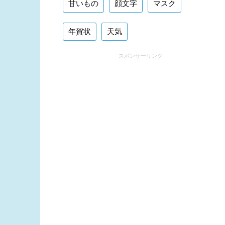
甘いもの
顔文字
マスク
年賀状
天気
スポンサーリンク