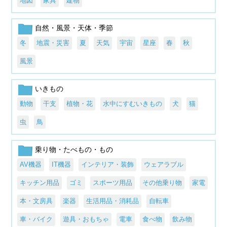
地図
家具
建物
自然・風景・天体・季節
冬
地震・災害
夏
天気
宇宙
星座
春
秋
風景
いきもの
動物
干支
植物・花
水中にすむいきもの
犬
猫
虫
鳥
乗り物・たべもの・もの
AV機器
IT機器
インテリア・装飾
ウェアラブル
キッチン用品
ゴミ
スポーツ用品
その他乗り物
家電
本・文房具
楽器
生活用品・消耗品
自転車
車・バイク
遊具・おもちゃ
電車
食べ物
飲み物