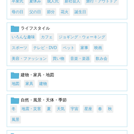
卒業式
夏休み
成人式
新社会人
旅行・アウトドア
母の日
父の日
節分
花火
誕生日
ライフスタイル
いろんな趣味
カフェ
ジョギング・ウォーキング
スポーツ
テレビ・DVD
ペット
家事
映画
美容・ファッション
買い物
音楽・楽器
飲み会
建物・家具・地図
地図
家具
建物
自然・風景・天体・季節
冬
地震・災害
夏
天気
宇宙
星座
春
秋
風景