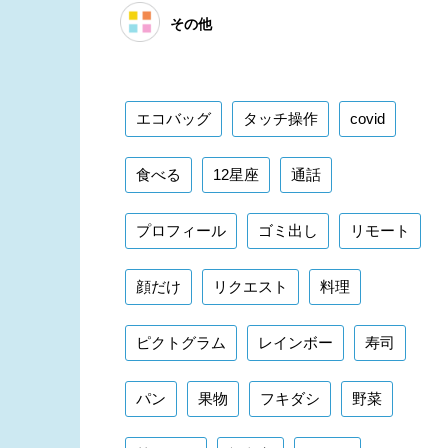
その他
エコバッグ
タッチ操作
covid
食べる
12星座
通話
プロフィール
ゴミ出し
リモート
顔だけ
リクエスト
料理
ピクトグラム
レインボー
寿司
パン
果物
フキダシ
野菜