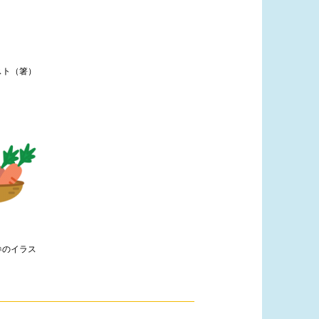
スト（箸）
参のイラス