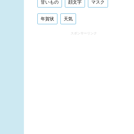
甘いもの
顔文字
マスク
年賀状
天気
スポンサーリンク