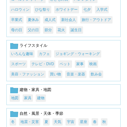
ハロウィン
ひな祭り
ホワイトデー
七夕
入学式
卒業式
夏休み
成人式
新社会人
旅行・アウトドア
母の日
父の日
節分
花火
誕生日
ライフスタイル
いろんな趣味
カフェ
ジョギング・ウォーキング
スポーツ
テレビ・DVD
ペット
家事
映画
美容・ファッション
買い物
音楽・楽器
飲み会
建物・家具・地図
地図
家具
建物
自然・風景・天体・季節
冬
地震・災害
夏
天気
宇宙
星座
春
秋