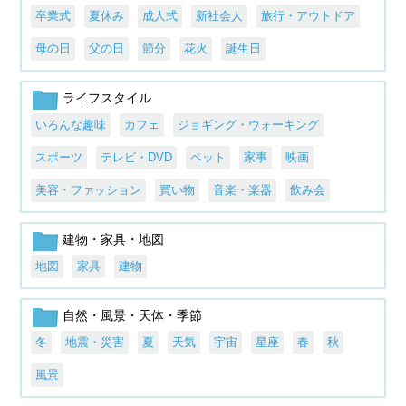
卒業式
夏休み
成人式
新社会人
旅行・アウトドア
母の日
父の日
節分
花火
誕生日
ライフスタイル
いろんな趣味
カフェ
ジョギング・ウォーキング
スポーツ
テレビ・DVD
ペット
家事
映画
美容・ファッション
買い物
音楽・楽器
飲み会
建物・家具・地図
地図
家具
建物
自然・風景・天体・季節
冬
地震・災害
夏
天気
宇宙
星座
春
秋
風景