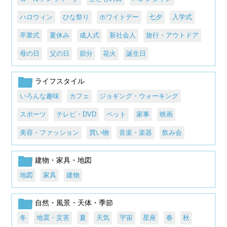
ハロウィン
ひな祭り
ホワイトデー
七夕
入学式
卒業式
夏休み
成人式
新社会人
旅行・アウトドア
母の日
父の日
節分
花火
誕生日
ライフスタイル
いろんな趣味
カフェ
ジョギング・ウォーキング
スポーツ
テレビ・DVD
ペット
家事
映画
美容・ファッション
買い物
音楽・楽器
飲み会
建物・家具・地図
地図
家具
建物
自然・風景・天体・季節
冬
地震・災害
夏
天気
宇宙
星座
春
秋